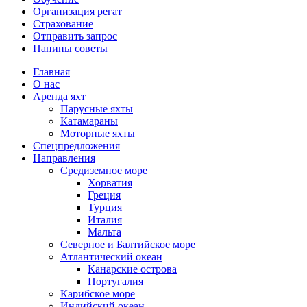
Организация регат
Страхование
Отправить запрос
Папины советы
Главная
О нас
Аренда яхт
Парусные яхты
Катамараны
Моторные яхты
Спецпредложения
Направления
Средиземное море
Хорватия
Греция
Турция
Италия
Мальта
Северное и Балтийское море
Атлантический океан
Канарские острова
Португалия
Карибское море
Индийский океан